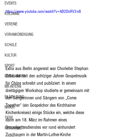
EVENTS
https://www.youtube.com/watch?v=AB2DnRV3-n8
KOLUMNE
VEREINE
VORANKÜNDIGUNG
SCHULE
KULTUR
SPORT
Extra aus Berlin angereist war Chorleiter Stephan 
Zebe, der seit den achtziger Jahren Gospelmusik 
MITEINANDER
für Chöre schreibt und publiziert. In einem 
MK-INTERN
dreitägigen Workshop studierte er gemeinsam mit 
EILMELDUNG
den Sängerinnen und Sängern von „Come 
Together“ (ein Gospelchor des Kirchhainer 
NATUR
Kirchenkreises) einige Stücke ein, welche diese 
TIERE
dann am 18. März im Rahmen eines 
Gospelgottesdienstes vor rund einhundert 
GESUNDHEIT
Zuschauern in der Martin-Luther-Kirche 