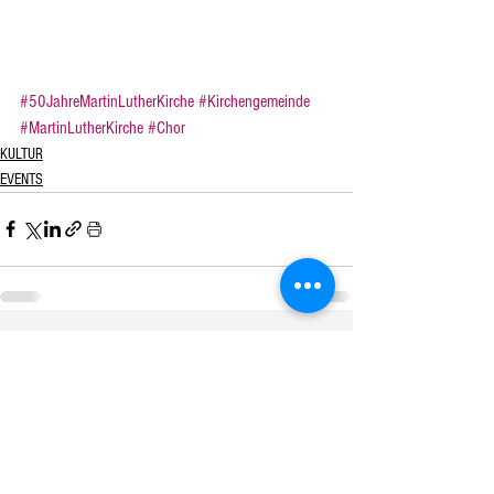
#50JahreMartinLutherKirche
#Kirchengemeinde
#MartinLutherKirche
#Chor
KULTUR
EVENTS
Alle ansehen
Aktuelle Beiträge