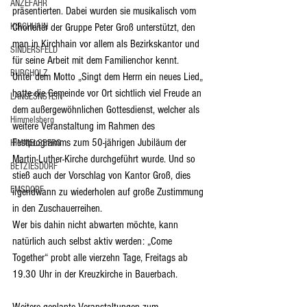
ANZEFAHR
präsentierten. Dabei wurden sie musikalisch vom 
Chorleiter der Gruppe Peter Groß unterstützt, den 
KIRCHHAIN
man in Kirchhain vor allem als Bezirkskantor und 
SINDERSFELD
für seine Arbeit mit dem Familienchor kennt. 
BURGHOLZ
Unter dem Motto „Singt dem Herrn ein neues Lied„ 
hatte die Gemeinde vor Ort sichtlich viel Freude an 
LANGESNSTEIN
dem außergewöhnlichen Gottesdienst, welcher als 
Himmelsberg
weitere Veranstaltung im Rahmen des 
Festprogramms zum 50-jährigen Jubiläum der 
HIMMELSBERG
Martin-Luther-Kirche durchgeführt wurde. Und so 
BETZIESDORF
stieß auch der Vorschlag von Kantor Groß, dies 
EMSDORF
irgendwann zu wiederholen auf große Zustimmung 
in den Zuschauerreihen.
Wer bis dahin nicht abwarten möchte, kann 
natürlich auch selbst aktiv werden: „Come 
Together“ probt alle vierzehn Tage, Freitags ab 
19.30 Uhr in der Kreuzkirche in Bauerbach.
Weitere geplante Veranstaltungen zum 