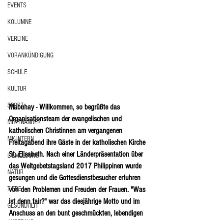
EVENTS
KOLUMNE
VEREINE
VORANKÜNDIGUNG
SCHULE
KULTUR
SPORT
Mabuhay - Willkommen, so begrüßte das 
Organisationsteam der evangelischen und 
MITEINANDER
katholischen Christinnen am vergangenen 
MK-INTERN
Freitagabend ihre Gäste in der katholischen Kirche 
St. Elisabeth. Nach einer Länderpräsentation über 
EILMELDUNG
das Weltgebetstagsland 2017 Philippinen wurde 
NATUR
gesungen und die Gottesdienstbesucher erfuhren 
von den Problemen und Freuden der Frauen. "Was 
TIERE
ist denn fair?" war das diesjährige Motto und im 
GESUNDHEIT
Anschuss an den bunt geschmückten, lebendigen 