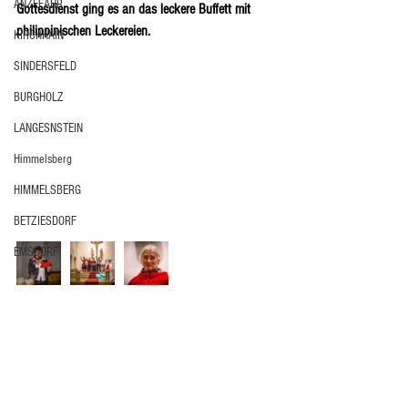
ANZEFAHR
Gottesdienst ging es an das leckere Buffett mit 
philippinischen Leckereien.
KIRCHHAIN
SINDERSFELD
BURGHOLZ
LANGESNSTEIN
Himmelsberg
HIMMELSBERG
BETZIESDORF
EMSDORF