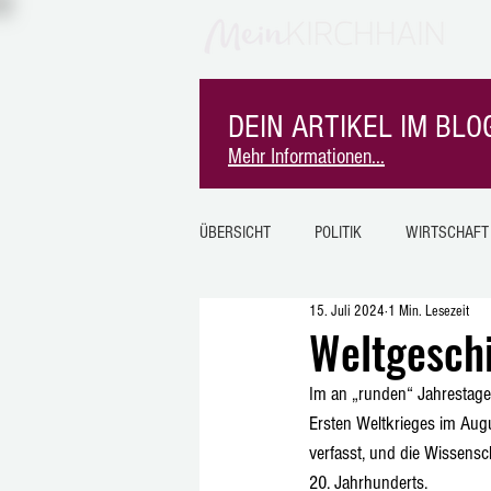
DEIN ARTIKEL IM BLOG
Mehr Informationen...
ÜBERSICHT
POLITIK
WIRTSCHAFT
15. Juli 2024
1 Min. Lesezeit
SPORT
MITEINANDER
MK-I
Weltgeschi
Im an „runden“ Jahrestage
SINDERSFELD
BURGHOLZ
Ersten Weltkrieges im Aug
verfasst, und die Wissensc
20. Jahrhunderts.