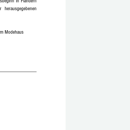
sbeginn in Flandern 
r herausgegebenen 
r im Modehaus 