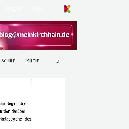
KONTAKT
#1h4K
SCHULE
KULTUR
ANZEFAHR
KIRCHHAIN
dem Beginn des 
EMSDORF
wurden darüber 
rkatastrophe“ des 