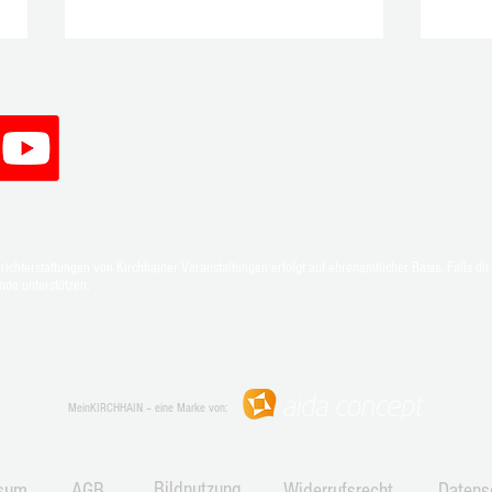
Oliver Groß bleibt für zwei weitere
Stark
chterstattungen von Kirchhainer Veranstaltungen erfolgt auf ehrenamtlicher Basis. Falls dir 
Jahre erster Vorsitzender des TTC
Emsdo
nde unterstützen.
Anzefahr
MeinKIRCHHAIN – eine Marke von:
Bildnutzung
sum
AGB
Widerrufsrecht
Datens