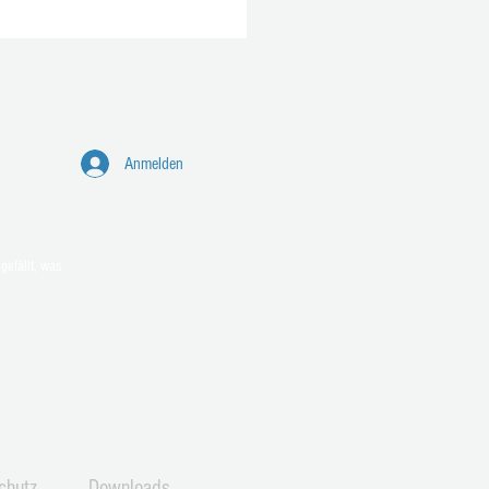
Anmelden
e Feuerwehr-Tatzen aus
gefällt, was
rf
chutz
Downloads