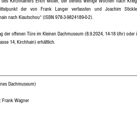
 des Kirchhainers Erich Mittler, der bereits wenige Wochen nach Krieg
Mittelpunkt der von Frank Langer verfassten und Joachim Stickle
ain nach Kiautschou“ (ISBN 978-3-9824189-0-2).
Tag der offenen Türe im Kleinen Dachmuseum (8.9.2024, 14-18 Uhr) ode
se 14, Kirchhain) erhältlich. 
leines Dachmuseum)
g: Frank Wagner