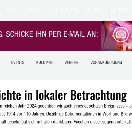
BLOG
ABOUT US
BILDERSHOP
GALERIE
SUPPORT
. SCHICKE IHN PER E-MAIL AN:
EVENTS
KOLUMNE
VEREINE
VORANKÜNDIGUNG
NTERN
EILMELDUNG
NATUR
TIERE
GESUNDHEIT
chte in lokaler Betrachtung
n reichen Jahr 2024 gedenken wir auch eines epochalen Ereignisses – 
LANGESNSTEIN
Himmelsberg
HIMMELSBERG
BETZIESDORF
ust 1914 vor 110 Jahren. Unzählige Dokumentationen in Wort und Bild 
haft beschäftigt sich mit allen denkbaren Facetten dieser sogenannten „U