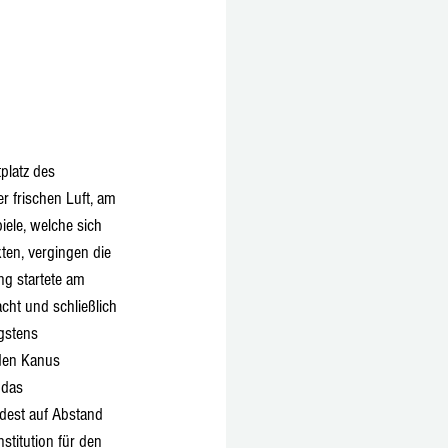
platz des 
 frischen Luft, am 
ele, welche sich 
en, vergingen die 
ng startete am 
cht und schließlich 
gstens 
 den Kanus 
 das 
dest auf Abstand 
titution für den 