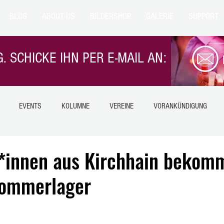
BLOG
ABOUT US
BILDERSHOP
GALERIE
SUPPORT
. SCHICKE IHN PER E-MAIL AN:
EVENTS
KOLUMNE
VEREINE
VORANKÜNDIGUNG
NTERN
EILMELDUNG
NATUR
TIERE
GESUNDHEIT
r*innen aus Kirchhain bekom
Sommerlager
LANGESNSTEIN
Himmelsberg
HIMMELSBERG
BETZIESDORF