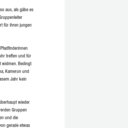
so aus, als gäbe es 
ruppenleiter 
t für ihren jungen 
 Pfadfinderinnen 
r treffen und für 
t widmen. Bedingt 
ina, Kamerun und 
diesem Jahr kein 
überhaupt wieder 
werden Gruppen 
en und die 
 von gerade etwas 