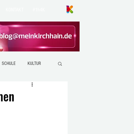
KONTAKT
#1h4K
SCHULE
KULTUR
ANZEFAHR
KIRCHHAIN
men
EMSDORF