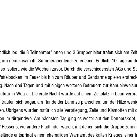
dlich los: die 8 Teilnehmer*innen und 3 Gruppenleiter trafen sich am Zelt
, um gemeinsam ihr Sommerabenteuer zu erleben. Endlich! 10 Tage an der
so isoliert, wie die Wochen zuvor. Durch die verschiedensten AGs und Spi
ffelbacken im Feuer bis hin zum Räuber und Gendarme spielen erstreckt
ug. Nach drei Tagen und mit einigen weiteren Betreuern zur Kanueinweisu
utour in Wetzlar. Die erste Nacht wurde auf einem Zeltplatz in Leun verbra
e trauten sich sogar, am Rande der Lahn zu planschen, um der Hitze weni
ehen. Übrigens wurden natürlich alle Verpflegung, Zelte und Klamotten mit
itten im Nirgendwo. Am nächsten Tag ging es weiter auf den Donnerskopf,
 Hessens, wo andere Pfadfinder waren, mit denen sich die Gruppe zumin
lände entspringt einem ehemaligen Warnamt des kalten Krieges, einer Ins