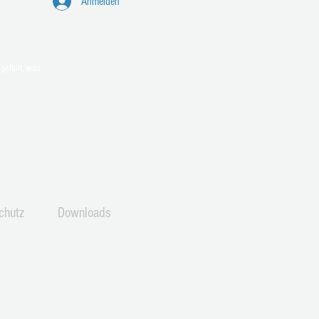
Anmelden
e Feuerwehr-Tatzen aus
gefällt, was
rf
chutz
Downloads