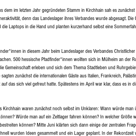
us dem im letzten Jahr gegründeten Stamm in Kirchhain sah es zunächst 
eraktivität, denn das Landeslager ihres Verbandes wurde abgesagt. Die G
d die Laptops in die Hand und planten kurzerhand selbst eine Sommerfahr
dfinder*innen in diesem Jahr beim Landeslager des Verbandes Christlicher
chen. 500 hessische Pfadfinder*innen wollten sich in Mülheim an der Ruh
, die Gemeinschaft erleben und sich dem Thema Stadtleben und Ruhrgebie
agten zunächst die internationalen Gäste aus Italien, Frankreich, Paläst
auf das sich viel gefreut hatte. Spätestens im April war klar, dass es in 
 
us Kirchhain waren zunächst noch selbst im Unklaren: Wann würde man 
nnen? Würde man auf ein Zeltlager fahren können? In welcher Größe 
estreiten können? Mitte Juni klärten sich dann einige der zentralen Frag
chnell wurden Ideen gesammelt und ein Lager geplant. In der Rekordzeit