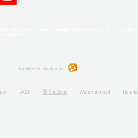
Oliver Groß bleibt für zwei weitere
Stark
chterstattungen von Kirchhainer Veranstaltungen erfolgt auf ehrenamtlicher Basis. Falls dir 
Jahre erster Vorsitzender des TTC
Emsdo
nde unterstützen.
Anzefahr
MeinKIRCHHAIN – eine Marke von:
Bildnutzung
sum
AGB
Widerrufsrecht
Datens