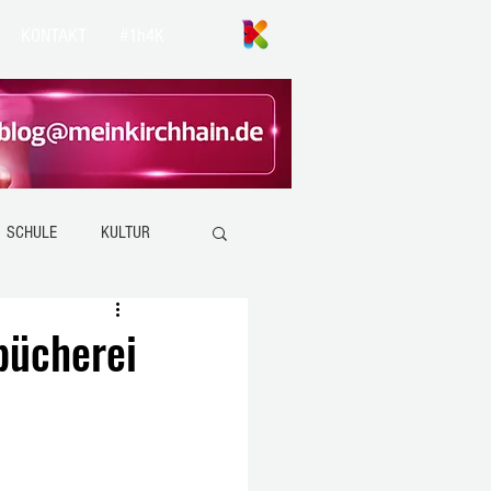
KONTAKT
#1h4K
SCHULE
KULTUR
ANZEFAHR
KIRCHHAIN
bücherei
EMSDORF