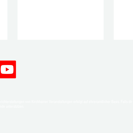
Oliver Groß bleibt für zwei weitere
Stark
chterstattungen von Kirchhainer Veranstaltungen erfolgt auf ehrenamtlicher Basis. Falls dir 
Jahre erster Vorsitzender des TTC
Emsdo
nde unterstützen.
Anzefahr