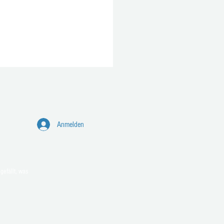
Anmelden
e Feuerwehr-Tatzen aus
gefällt, was
rf