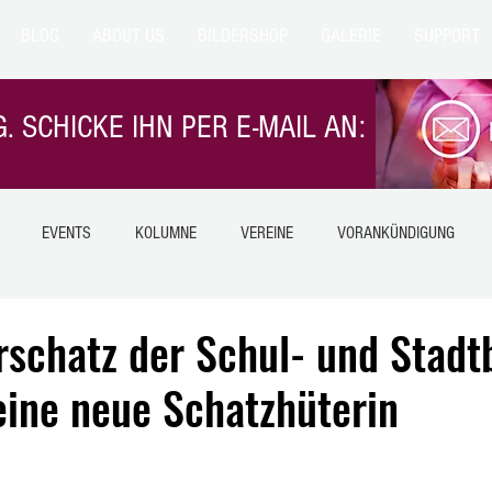
BLOG
ABOUT US
BILDERSHOP
GALERIE
SUPPORT
. SCHICKE IHN PER E-MAIL AN:
EVENTS
KOLUMNE
VEREINE
VORANKÜNDIGUNG
NTERN
EILMELDUNG
NATUR
TIERE
GESUNDHEIT
schatz der Schul- und Stadt
ine neue Schatzhüterin
LANGESNSTEIN
Himmelsberg
HIMMELSBERG
BETZIESDORF