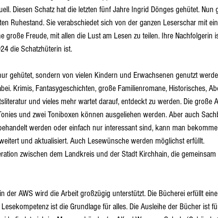
tuell. Diesen Schatz hat die letzten fünf Jahre Ingrid Dönges gehütet. Nun g
ten Ruhestand. Sie verabschiedet sich von der ganzen Leserschar mit ein
e große Freude, mit allen die Lust am Lesen zu teilen. Ihre Nachfolgerin
24 die Schatzhüterin ist.
 nur gehütet, sondern von vielen Kindern und Erwachsenen genutzt werden.
i. Krimis, Fantasygeschichten, große Familienromane, Historisches, Abe
sliteratur und vieles mehr wartet darauf, entdeckt zu werden. Die große
 Tonies und zwei Toniboxen können ausgeliehen werden. Aber auch Sachb
 behandelt werden oder einfach nur interessant sind, kann man bekommen.
eitert und aktualisiert. Auch Lesewünsche werden möglichst erfüllt.
eration zwischen dem Landkreis und der Stadt Kirchhain, die gemeinsam 
 der AWS wird die Arbeit großzügig unterstützt. Die Bücherei erfüllt ein
Lesekompetenz ist die Grundlage für alles. Die Ausleihe der Bücher ist für