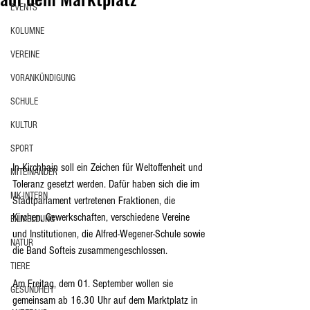
EVENTS
KOLUMNE
VEREINE
VORANKÜNDIGUNG
SCHULE
KULTUR
SPORT
In Kirchhain soll ein Zeichen für Weltoffenheit und 
MITEINANDER
Toleranz gesetzt werden. Dafür haben sich die im 
MK-INTERN
Stadtparlament vertretenen Fraktionen, die 
Kirchen, Gewerkschaften, verschiedene Vereine 
EILMELDUNG
und Institutionen, die Alfred-Wegener-Schule sowie 
NATUR
die Band Softeis zusammengeschlossen.
TIERE
Am Freitag, dem 01. September wollen sie 
GESUNDHEIT
gemeinsam ab 16.30 Uhr auf dem Marktplatz in 