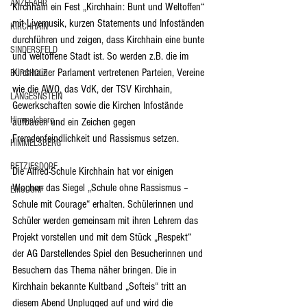
ANZEFAHR
Kirchhain ein Fest „Kirchhain: Bunt und Weltoffen“ 
mit Livemusik, kurzen Statements und Infoständen 
KIRCHHAIN
durchführen und zeigen, dass Kirchhain eine bunte 
SINDERSFELD
und weltoffene Stadt ist. So werden z.B. die im 
Kirchhainer Parlament vertretenen Parteien, Vereine 
BURGHOLZ
wie die AWO, das VdK, der TSV Kirchhain, 
LANGESNSTEIN
Gewerkschaften sowie die Kirchen Infostände 
Himmelsberg
aufbauen und ein Zeichen gegen 
Fremdenfeindlichkeit und Rassismus setzen.
HIMMELSBERG
BETZIESDORF
Die Alfred-Schule Kirchhain hat vor einigen 
Wochen das Siegel „Schule ohne Rassismus – 
EMSDORF
Schule mit Courage“ erhalten. Schülerinnen und 
Schüler werden gemeinsam mit ihren Lehrern das 
Projekt vorstellen und mit dem Stück „Respekt“ 
der AG Darstellendes Spiel den Besucherinnen und 
Besuchern das Thema näher bringen. Die in 
Kirchhain bekannte Kultband „Softeis“ tritt an 
diesem Abend Unplugged auf und wird die 