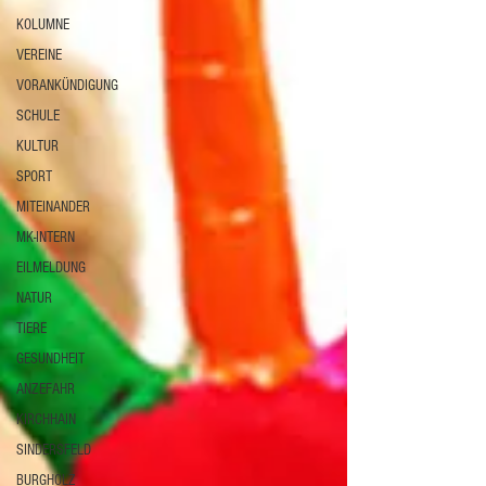
KOLUMNE
VEREINE
VORANKÜNDIGUNG
SCHULE
KULTUR
SPORT
MITEINANDER
MK-INTERN
EILMELDUNG
NATUR
TIERE
GESUNDHEIT
ANZEFAHR
KIRCHHAIN
SINDERSFELD
BURGHOLZ