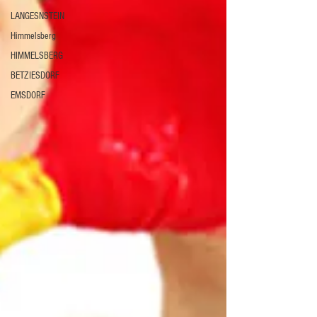
LANGESNSTEIN
Himmelsberg
HIMMELSBERG
BETZIESDORF
EMSDORF