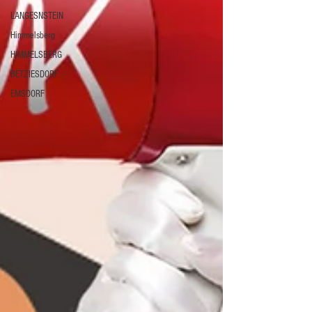
LANGESNSTEIN
Himmelsberg
HIMMELSBERG
BETZIESDORF
EMSDORF