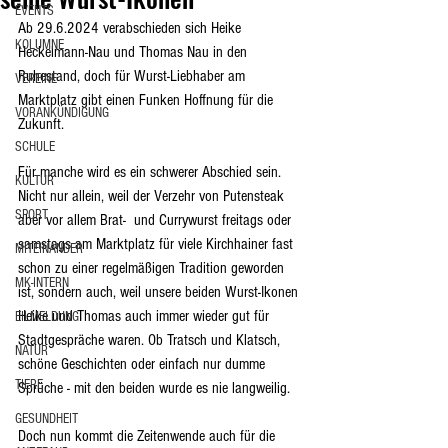
EVENTS
Ab 29.6.2024 verabschieden sich Heike 
KOLUMNE
Heckelmann-Nau und Thomas Nau in den 
Ruhestand, doch für Wurst-Liebhaber am 
VEREINE
Marktplatz gibt einen Funken Hoffnung für die 
VORANKÜNDIGUNG
Zukunft.
SCHULE
Für manche wird es ein schwerer Abschied sein. 
KULTUR
Nicht nur allein, weil der Verzehr von Putensteak 
SPORT
aber vor allem Brat-  und Currywurst freitags oder 
samstags am Marktplatz für viele Kirchhainer fast 
MITEINANDER
schon zu einer regelmäßigen Tradition geworden 
MK-INTERN
ist, sondern auch, weil unsere beiden Wurst-Ikonen 
Heike und Thomas auch immer wieder gut für 
EILMELDUNG
Stadtgespräche waren. Ob Tratsch und Klatsch, 
NATUR
schöne Geschichten oder einfach nur dumme 
TIERE
Sprüche - mit den beiden wurde es nie langweilig.  
GESUNDHEIT
Doch nun kommt die Zeitenwende auch für die 