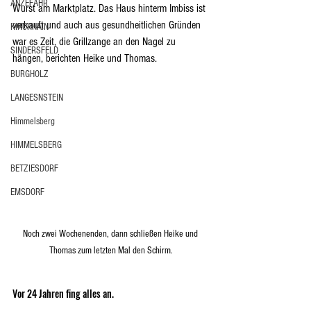
ANZEFAHR
Wurst am Marktplatz. Das Haus hinterm Imbiss ist 
verkauft und auch aus gesundheitlichen Gründen 
KIRCHHAIN
war es Zeit, die Grillzange an den Nagel zu 
SINDERSFELD
hängen, berichten Heike und Thomas. 
BURGHOLZ
LANGESNSTEIN
Himmelsberg
HIMMELSBERG
BETZIESDORF
EMSDORF
Noch zwei Wochenenden, dann schließen Heike und 
Thomas zum letzten Mal den Schirm.
Vor 24 Jahren fing alles an. 