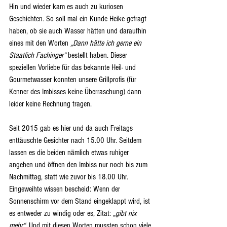
Hin und wieder kam es auch zu kuriosen 
Geschichten. So soll mal ein Kunde Heike gefragt 
haben, ob sie auch Wasser hätten und daraufhin 
eines mit den Worten 
„Dann hätte ich gerne ein 
Staatlich Fachinger“
 bestellt haben. Dieser 
speziellen Vorliebe für das bekannte Heil- und 
Gourmetwasser konnten unsere Grillprofis (für 
Kenner des Imbisses keine Überraschung) dann 
leider keine Rechnung tragen. 
Seit 2015 gab es hier und da auch Freitags 
enttäuschte Gesichter nach 15.00 Uhr. Seitdem 
lassen es die beiden nämlich etwas ruhiger 
angehen und öffnen den Imbiss nur noch bis zum 
Nachmittag, statt wie zuvor bis 18.00 Uhr. 
Eingeweihte wissen bescheid: Wenn der 
Sonnenschirm vor dem Stand eingeklappt wird, ist 
es entweder zu windig oder es, Zitat: 
„gibt nix 
mehr“
. Und mit diesen Worten mussten schon viele 