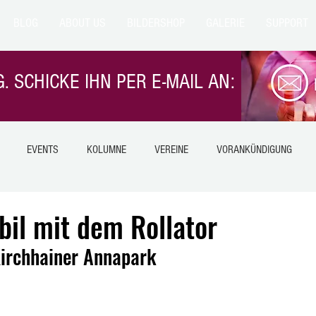
BLOG
ABOUT US
BILDERSHOP
GALERIE
SUPPORT
. SCHICKE IHN PER E-MAIL AN:
EVENTS
KOLUMNE
VEREINE
VORANKÜNDIGUNG
NTERN
EILMELDUNG
NATUR
TIERE
GESUNDHEIT
bil mit dem Rollator
irchhainer Annapark
LANGESNSTEIN
Himmelsberg
HIMMELSBERG
BETZIESDORF