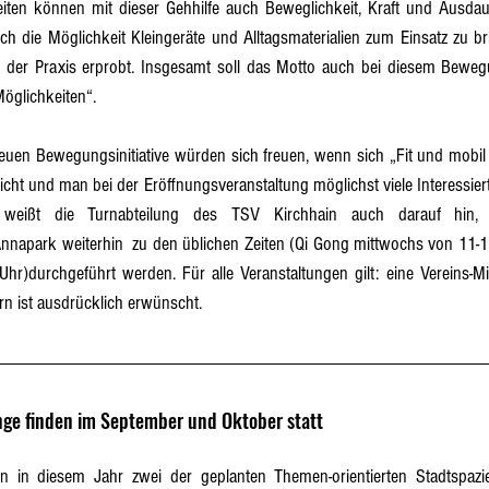
iten können mit dieser Gehhilfe auch Beweglichkeit, Kraft und Ausdau
h die Möglichkeit Kleingeräte und Alltagsmaterialien zum Einsatz zu bri
 der Praxis erprobt. Insgesamt soll das Motto auch bei diesem Beweg
öglichkeiten“.
euen Bewegungsinitiative würden sich freuen, wenn sich „Fit und mobil m
ht und man bei der Eröffnungsveranstaltung möglichst viele Interessiert
eißt die Turnabteilung des TSV Kirchhain auch darauf hin, 
apark weiterhin  zu den üblichen Zeiten (Qi Gong mittwochs von 11-1
Uhr)durchgeführt werden. Für alle Veranstaltungen gilt: eine Vereins-Mitg
n ist ausdrücklich erwünscht.
nge finden im September und Oktober statt
n in diesem Jahr zwei der geplanten Themen-orientierten Stadtspazi