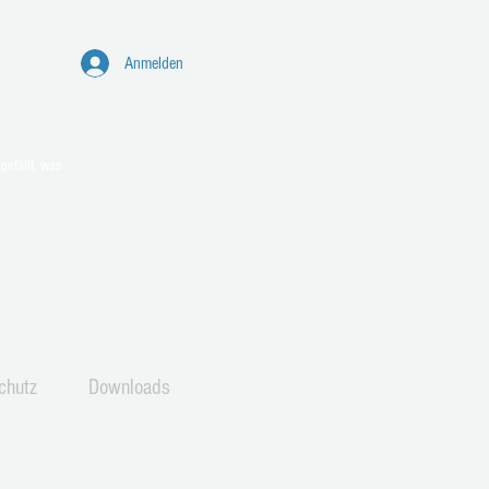
Anmelden
hen Rollator und Rennrad –
gefällt, was
g mit Dirk Pfeiffer im JuKuZ
chutz
Downloads