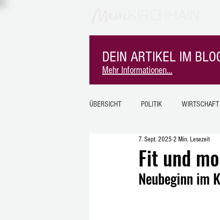
DEIN ARTIKEL IM BLOG
Mehr Informationen...
ÜBERSICHT
POLITIK
WIRTSCHAFT
7. Sept. 2025
2 Min. Lesezeit
SPORT
MITEINANDER
MK-I
Fit und mo
Neubeginn im K
SINDERSFELD
BURGHOLZ