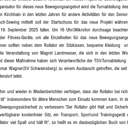
anisator für dieses neue Bewegungsangebot wird die Turnabteilung des 
n Kirchhain in den letzten Jahren für andere Aktivitäten für den Senior
esch-Sewing mitteilt soll der Startschuss für das neue Projekt währen
. September 2025 fallen. Um 16 Uhr(Mikrofon durchsage beachten)  
 der Fitness-Geräte, um alle Einzelheiten für das neue Bewegungsang
innen sollten neben dem Rollator ein Sitzkissen, bequeme Kleidung  u
d die Veranstaltung von Magret Landmesser, die sich in den letzten W
feld dieser Maßnahme haben sich Verantwortliche der TSV-Turnabteilung
agmar Wagner(SV Schweinsberg) zu einem Austausch getroffen, die seit 2
endorf leitet.
 hin und wieder in Medienberichten verfolgen, dass der Rollator bei ric
rät“ insbesondere für ältere Menschen zum Einsatz kommen kann. In de
Bewegungssicherheit zu verbessern.“Der Rollator gibt Halt und Sicherhe
  verfügbarer kostenfreier Sitz, ein Transport-, Sport-und Trainingsgerät
ator viel Spaß und hält fit“, so heißt es im diesbezüglichen Buch von H