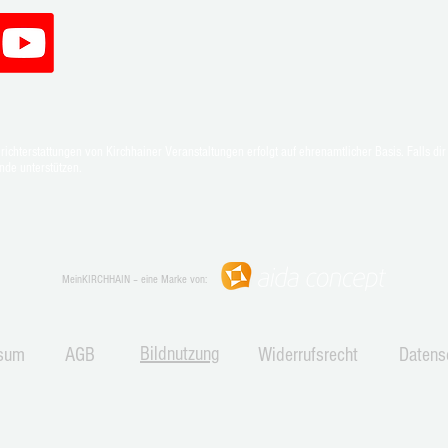
SoLaWi – Auf dem Acker beginnt
Zwisc
chterstattungen von Kirchhainer Veranstaltungen erfolgt auf ehrenamtlicher Basis. Falls dir 
ein Wandel
Lesun
nde unterstützen.
MeinKIRCHHAIN – eine Marke von:
Bildnutzung
sum
AGB
Widerrufsrecht
Datens