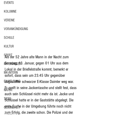
EVENTS
KOLUMNE
VEREINE
VORANKÜNDIGUNG
SCHULE
KULTUR
SPORT
Als der 52 Jahre alte Mann in der Nacht zum 
Sonntag, 13. Januar, gegen 01 Uhr aus dem 
MITEINANDER
Lokal in der Brießelstraße kommt, bemerkt er 
MK-INTERN
sofort, dass sein um 23.45 Uhr gegenüber 
EILMELDUNG
abgestellter schwarzer E-Klasse Daimler weg war. 
Er greift in seine Jackentasche und stellt fest, dass 
NATUR
auch sein Schlüssel nicht mehr da ist. Jacke und 
TIERE
Schlüssel hatte er in der Gaststätte abgelegt. Die 
erste Suche in der Umgebung führte noch nicht 
GESUNDHEIT
zum Erfolg, die zweite schon. Die Polizei und der 