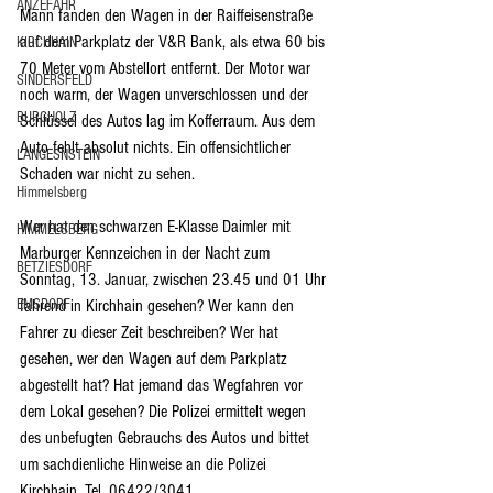
ANZEFAHR
Mann fanden den Wagen in der Raiffeisenstraße 
auf dem Parkplatz der V&R Bank, als etwa 60 bis 
KIRCHHAIN
70 Meter vom Abstellort entfernt. Der Motor war 
SINDERSFELD
noch warm, der Wagen unverschlossen und der 
BURGHOLZ
Schlüssel des Autos lag im Kofferraum. Aus dem 
Auto fehlt absolut nichts. Ein offensichtlicher 
LANGESNSTEIN
Schaden war nicht zu sehen.
Himmelsberg
Wer hat den schwarzen E-Klasse Daimler mit 
HIMMELSBERG
Marburger Kennzeichen in der Nacht zum 
BETZIESDORF
Sonntag, 13. Januar, zwischen 23.45 und 01 Uhr 
EMSDORF
fahrend in Kirchhain gesehen? Wer kann den 
Fahrer zu dieser Zeit beschreiben? Wer hat 
gesehen, wer den Wagen auf dem Parkplatz 
abgestellt hat? Hat jemand das Wegfahren vor 
dem Lokal gesehen? Die Polizei ermittelt wegen 
des unbefugten Gebrauchs des Autos und bittet 
um sachdienliche Hinweise an die Polizei 
Kirchhain, Tel. 06422/3041.