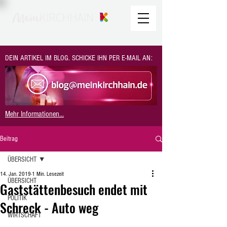
DEIN ARTIKEL IM BLOG. SCHICKE IHN PER E-MAIL AN:
Mehr Informationen...
Beitrag
ÜBERSICHT
14. Jan. 2019
1 Min. Lesezeit
ÜBERSICHT
Gaststättenbesuch endet mit
POLITIK
Schreck - Auto weg
WIRTSCHAFT