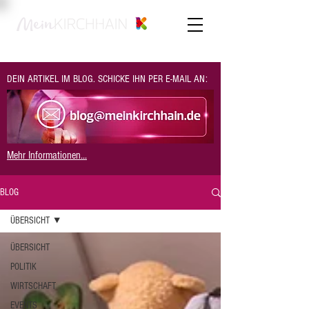
DEIN ARTIKEL IM BLOG. SCHICKE IHN PER E-MAIL AN:
Mehr Informationen...
BLOG
ÜBERSICHT
ÜBERSICHT
POLITIK
WIRTSCHAFT
EVENTS