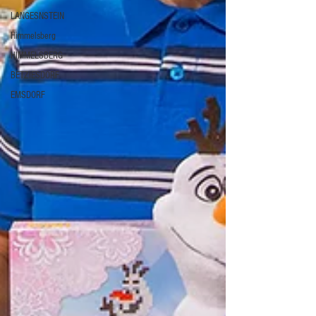
LANGESNSTEIN
Himmelsberg
HIMMELSBERG
BETZIESDORF
EMSDORF