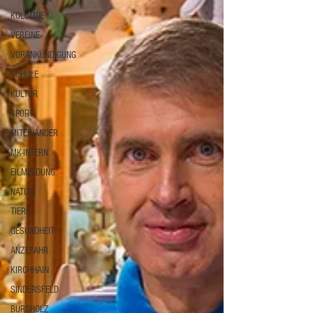
KOLUMNE
VEREINE
VORANKÜNDIGUNG
SCHULE
KULTUR
SPORT
MITEINANDER
MK-INTERN
EILMELDUNG
NATUR
TIERE
GESUNDHEIT
ANZEFAHR
KIRCHHAIN
SINDERSFELD
BURGHOLZ