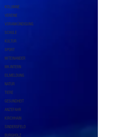
KOLUMNE
VEREINE
VORANKÜNDIGUNG
SCHULE
KULTUR
SPORT
MITEINANDER
MK-INTERN
EILMELDUNG
NATUR
TIERE
GESUNDHEIT
ANZEFAHR
KIRCHHAIN
SINDERSFELD
BURGHOLZ