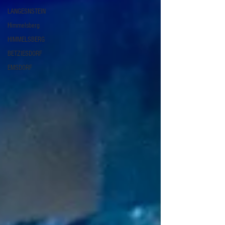
LANGESNSTEIN
Himmelsberg
HIMMELSBERG
BETZIESDORF
EMSDORF