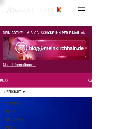
DEIN ARTIKEL IM BLOG. SCHICKE IHN PER E-MAIL AN:
Mehr Informationen...
BLOG
ÜBERSICHT
ÜBERSICHT
POLITIK
WIRTSCHAFT
EVENTS