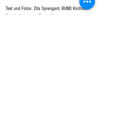
Text und Fotos: 
Zita Sprengard, BUND Kirchhain
Red. Aufbereitung: Frank Wagner
Tags:
BUND
Langenstein
Äpfel
Keltern
Fest
VORANKÜNDIGUNG
NATUR
VEREINE
Alle ansehen
Aktuelle Beiträge