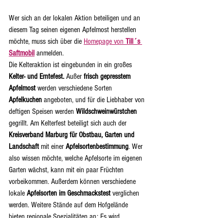
Wer sich an der lokalen Aktion beteiligen und an 
diesem Tag seinen eigenen Apfelmost herstellen 
möchte, muss sich über die 
Homepage von 
Till´s 
Saftmobil
anmelden.
Die Kelteraktion ist eingebunden in ein großes 
Kelter- und Erntefest.
 Außer 
frisch gepresstem 
Apfelmost 
werden verschiedene Sorten 
Apfelkuchen
 angeboten, und für die Liebhaber von 
deftigen Speisen werden 
Wildschweinwürstchen
gegrillt. Am Kelterfest beteiligt sich auch der 
Kreisverband Marburg für Obstbau, Garten und 
Landschaft
 mit einer 
Apfelsortenbestimmung
. Wer 
also wissen möchte, welche Apfelsorte im eigenen 
Garten wächst, kann mit ein paar Früchten 
vorbeikommen. Außerdem können verschiedene 
lokale 
Apfelsorten im Geschmackstest
 verglichen 
werden. Weitere Stände auf dem Hofgelände 
bieten regionale Spezialitäten an: Es wird 