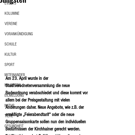
EVENTS
KOLUMNE
VEREINE
VORANKÜNDIGUNG
SCHULE
KULTUR
SPORT
MITEINANDER
Am 23. April wurde in der 
Stadtverodnetenversammlung die neue 
MK-INTERN
Badeordnung verabschiedet und diese kommt vor 
EILMELDUNG
allem bei der Preisgestaltung mit vielen 
NATUR
Änderungen daher. Neue Angebote, wie z.B. der 
ermäßigte „Feierabendtarif“ oder die neue 
TIERE
Gruppensaisonkarte sollen nun den individuellen 
GESUNDHEIT
Bedürfnissen der Kirchhainer gerecht werden. 