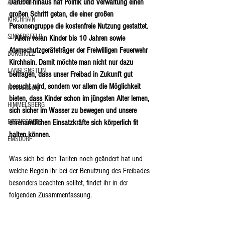
Darüber hinaus hat Politik und Verwaltung einen 
ANZEFAHR
großen Schritt getan, die einer großen 
KIRCHHAIN
Personengruppe die kostenfreie Nutzung gestattet. 
SINDERSFELD
– Allem voran Kinder bis 10 Jahren sowie 
Atemschutzgeräteträger der Freiwilligen Feuerwehr 
BURGHOLZ
Kirchhain. Damit möchte man nicht nur dazu 
LANGESNSTEIN
beitragen, dass unser Freibad in Zukunft gut 
besucht wird, sondern vor allem die Möglichkeit 
Himmelsberg
bieten, dass Kinder schon im jüngsten Alter lernen, 
HIMMELSBERG
sich sicher im Wasser zu bewegen und unsere 
ehrenamtlichen Einsatzkräfte sich körperlich fit 
BETZIESDORF
halten können.
EMSDORF
Was sich bei den Tarifen noch geändert hat und 
welche Regeln ihr bei der Benutzung des Freibades 
besonders beachten solltet, findet ihr in der 
folgenden Zusammenfassung.