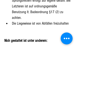
Sprungbrettern erfolgt auf eigene Gefahr. Bei 
Letzteren ist auf ordnungsgemäße 
Benutzung lt. Badeordnung §17 (2) zu 
achten.  
Die Liegewiese ist von Abfällen freizuhalten 
Nich gestattet ist unter anderem:
 andere unterzutauchen oder in das 
Schwimmbecken zu stoßen  
vom Beckenrand in das Wasser zu springen  
rennen und Ball spielen am Beckenumgang 
sowie Turnen und Spielen an Einstiegsleitern, 
Haltestangen oder Absperrseil  
das Becken außerhalb der Treppen und 
Leitern des Schwimmbeckens zu verlassen  
Sport- und Spielgeräte sowie Schwimmhilfen 
ohne Zustimmung des Aufsichtspersonals zu 