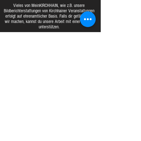
Vieles von MeinKIRCHHAIN, wie z.B. unsere
Bildberichterstattungen von Kirchhainer Veranstaltungen
erfolgt auf ehrenamtlicher Basis. Falls dir gefällt, was
wir machen, kannst du unsere Arbeit mit einer Spende
unterstützen.
MeinKIRCHHAIN – eine Marke
von:
Versandinfo
Impressum
AGB
Bildnutzung
Widerrufsrecht
Datenschutz