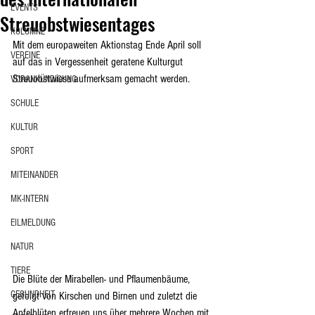
EVENTS
Streuobstwiesentages
KOLUMNE
Mit dem europaweiten Aktionstag Ende April soll 
VEREINE
auf das in Vergessenheit geratene Kulturgut 
Streuobstwiese aufmerksam gemacht werden.
VORANKÜNDIGUNG
SCHULE
KULTUR
SPORT
MITEINANDER
MK-INTERN
EILMELDUNG
NATUR
TIERE
Die Blüte der Mirabellen- und Pflaumenbäume, 
GESUNDHEIT
gefolgt von Kirschen und Birnen und zuletzt die 
Apfelblüten erfreuen uns über mehrere Wochen mit 