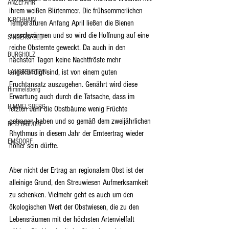
ANZEFAHR
ihrem weißen Blütenmeer. Die frühsommerlichen 
KIRCHHAIN
Temperaturen Anfang April ließen die Bienen 
ausschwärmen und so wird die Hoffnung auf eine 
SINDERSFELD
reiche Obsternte geweckt. Da auch in den 
BURGHOLZ
nächsten Tagen keine Nachtfröste mehr 
angekündigt sind, ist von einem guten 
LANGESNSTEIN
Fruchtansatz auszugehen. Genährt wird diese 
Himmelsberg
Erwartung auch durch die Tatsache, dass im 
HIMMELSBERG
letzten Jahr die Obstbäume wenig Früchte 
getragen haben und so gemäß dem zweijährlichen 
BETZIESDORF
Rhythmus in diesem Jahr der Ernteertrag wieder 
EMSDORF
höher sein dürfte.
Aber nicht der Ertrag an regionalem Obst ist der 
alleinige Grund, den Streuwiesen Aufmerksamkeit 
zu schenken. Vielmehr geht es auch um den 
ökologischen Wert der Obstwiesen, die zu den 
Lebensräumen mit der höchsten Artenvielfalt 