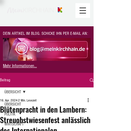
DEIN ARTIKEL IM BLOG. SCHICKE IHN PER E-MAIL AN:
Mehr Informationen...
Beitrag
ÜBERSICHT
16. Apr. 2024
2 Min. Lesezeit
ÜBERSICHT
Blütenpracht in den Lambern:
POLITIK
Streuobstwiesenfest anlässlich
WIRTSCHAFT
des Internationalen