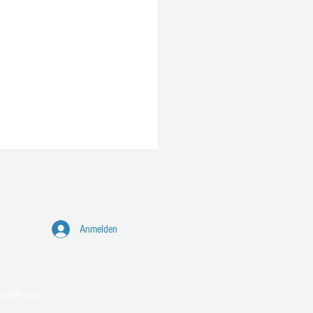
Anmelden
e Feuerwehr-Tatzen aus
gefällt, was
rf