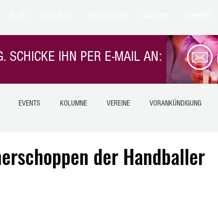
BLOG
ABOUT US
BILDERSHOP
GALERIE
SUPPORT
. SCHICKE IHN PER E-MAIL AN:
EVENTS
KOLUMNE
VEREINE
VORANKÜNDIGUNG
NTERN
EILMELDUNG
NATUR
TIERE
GESUNDHEIT
rschoppen der Handballer
LANGESNSTEIN
Himmelsberg
HIMMELSBERG
BETZIESDORF