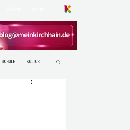
KONTAKT
#1h4K
SCHULE
KULTUR
ANZEFAHR
KIRCHHAIN
EMSDORF