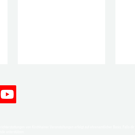
Oliver Groß bleibt für zwei weitere
Stark
chterstattungen von Kirchhainer Veranstaltungen erfolgt auf ehrenamtlicher Basis. Falls dir 
Jahre erster Vorsitzender des TTC
Emsdo
nde unterstützen.