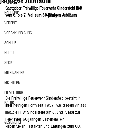
EVENTS
Gastgeber Freiwillige Feuerwehr Sindersfeld lädt 
KOLUMNE
vom 6. bis 7. Mai zum 60-jährigen Jubiläum.
VEREINE
VORANKÜNDIGUNG
SCHULE
KULTUR
SPORT
MITEINANDER
MK-INTERN
EILMELDUNG
Die Freiwillige Feuerwehr Sindersfeld besteht in 
NATUR
ihrer heutigen Form seit 1957. Aus diesem Anlass 
lädt die FFW Sindersfeld am 6. und 7. Mai zur 
TIERE
Feier ihres 60-jährigen Bestehens ein.
GESUNDHEIT
Neben vielen Festakten und Ehrungen zum 60. 