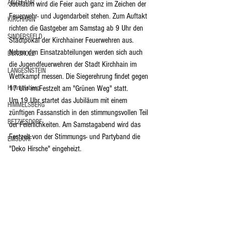
ANZEFAHR
Jubiläum wird die Feier auch ganz im Zeichen der 
Feuerwehr- und Jugendarbeit stehen. Zum Auftakt 
KIRCHHAIN
richten die Gastgeber am Samstag ab 9 Uhr den 
SINDERSFELD
Stadtpokal der Kirchhainer Feuerwehren aus. 
Neben den Einsatzabteilungen werden sich auch 
BURGHOLZ
die Jugendfeuerwehren der Stadt Kirchhain im 
LANGESNSTEIN
Wettkampf messen. Die Siegerehrung findet gegen 
Himmelsberg
17 Uhr im Festzelt am "Grünen Weg" statt.
Um 19 Uhr startet das Jubiläum mit einem 
HIMMELSBERG
zünftigen Fassanstich in den stimmungsvollen Teil 
BETZIESDORF
der Feierlichkeiten. Am Samstagabend wird das 
Festzelt von der Stimmungs- und Partyband die 
EMSDORF
"Deko Hirsche" eingeheizt.